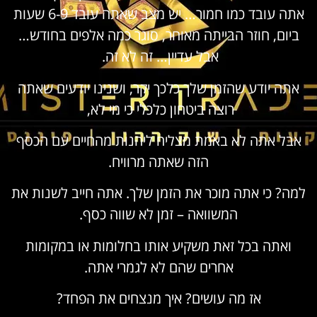
אתה עובד כמו חמור… יש מצב שאתה עובד 6-9 שעות
ביום, חוזר הבייתה מאוחר, סוגר כמה אלפים בחודש…
אבל עדיין… זה לא זה.
אתה יודע שהזמן שלך כלכך יקר, ושנינו יודעים שאתה
רוצה ביטחון כלכלי כי מי לא,
אבל אתה לא באמת מצליח ליהנות מהחיים עם הכסף
הזה שאתה מרוויח.
למה? כי אתה מוכר את הזמן שלך. אתה חייב לשנות את
המשוואה – זמן לא שווה כסף.
ואתה בכל זאת משקיע אותו בחלומות או במקומות
אחרים שהם לא לגמרי אתה.
אז מה עושים? איך מנצחים את הפחד?