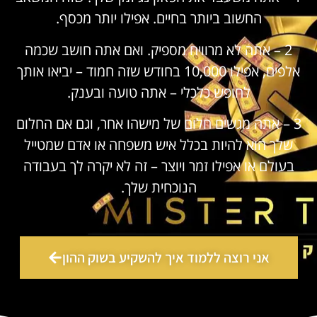
החשוב ביותר בחיים. אפילו יותר מכסף.
2 – אתה לא מרוויח מספיק. ואם אתה חושב שכמה
אלפים, אפילו 10,000 בחודש שזה חמוד – יביאו אותך
לחופש כלכלי – אתה טועה ובענק.
3 – אתה מגשים חלום של מישהו אחר, וגם אם החלום
שלך הוא להיות בכלל איש משפחה או אדם שמטייל
בעולם או אפילו זמר ויוצר – זה לא יקרה לך בעבודה
הנוכחית שלך.
אני רוצה ללמוד איך להשקיע בשוק ההון